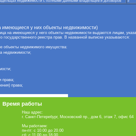
ладельцах недвижимости с полными данными владельцев и договоров
5
на имеющиеся у них объекты недвижимости)
ица на имеющиеся у него объекты недвижимости выдаются лицам, указан
о государственного реестра прав. В названной выписке указываются:
е объекты недвижимого имущества:
та недвижимости;
мости;
и права;
ения) права;
Время работы
Наш адрес:
г. Санкт-Петеребург, Московский пр., дом 6, этаж 7, офис 64
Мы работаем:
пн-пт: с 10.00 до 20.00
cб: с 11.00 до 18.00