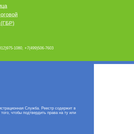
ица
логовой
(ГБР)
812)975-1080, +7(499)506-7603
истрационная Служба. Реестр содержит в
ого, чтобы подтвердить права на ту или