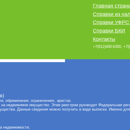
Главная стран
Справки из на
Справки УФРС 
Справки БКИ
Контакты
+7(812)490-6300, +7(
в)
и, обременения, ограничениях, арестах.
 на недвижимое имущество. Этим реестром руководит Федеральная рег
щества. Данные сведения можно получить в виде выписки. Именно для т
та недвижимости;