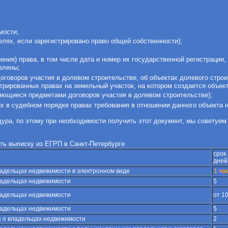
мости;
лях, если зарегистрировано право общей собственности);
ния) права, в том числе дата и номер их государственной регистрации,
влены;
оговоров участия в долевом строительстве, об объектах долевого строи
стрированных правах на земельный участок, на котором создается объек
яющиеся предметами договоров участия в долевом строительстве);
х в судебном порядке правах требования в отношении данного объекта 
ура, по этому при необходимости получить этот документ, мы советуем
ть выписку из ЕГРП в Санкт-Петербурге
срок
дней
ладельцах недвижимости в электронном виде
1 ча
ладельцах недвижимости
5
ладельцах недвижимости
от 1
ладельцах недвижимости
5
 о владельцах недвижимости
2