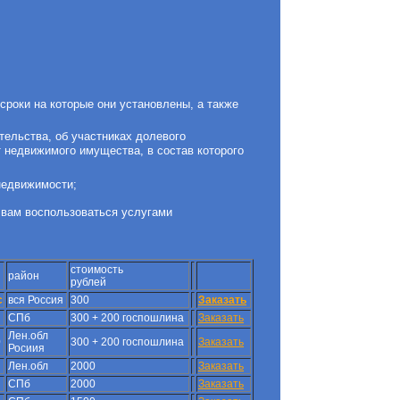
 сроки на которые они установлены, а также
тельства, об участниках долевого
т недвижимого имущества, в состав которого
недвижимости;
 вам воспользоваться услугами
стоимость
район
рублей
с
вся Россия
300
Заказать
СПб
300 + 200 госпошлина
Заказать
Лен.обл
0
300 + 200 госпошлина
Заказать
Росиия
Лен.обл
2000
Заказать
СПб
2000
Заказать